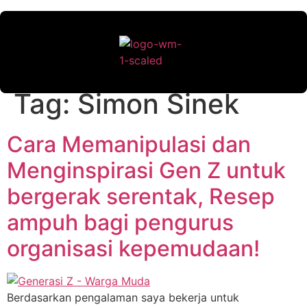
Tag:
Simon Sinek
Cara Memanipulasi dan
Menginspirasi Gen Z untuk
bergerak serentak, Resep
ampuh bagi pengurus
organisasi kepemudaan!
Berdasarkan pengalaman saya bekerja untuk